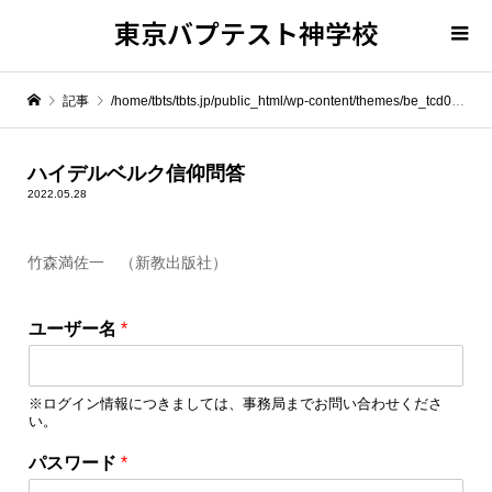
東京バプテスト神学校
記事
/home/tbts/tbts.jp/public_html/wp-content/themes/be_tcd076/template-parts/breadcrumb.php on line
" itemprop="item">
ハイデルベルク信仰問答
2022.05.28
Warning
: Undefined array key 0 in
/home/tbts/tbts.jp/public_html/wp-content/themes/be_tcd076/template-parts/breadcrumb.php
竹森満佐一 （新教出版社）
Warning
: Attempt to read property "name" on null in
/home/tbts/tbts.jp/public_html/wp-content/themes/be_tcd076/template-parts/breadcrumb.php
ユーザー名
*
ハイデルベルク信仰問答
※ログイン情報につきましては、事務局までお問い合わせくださ
い。
*
パスワード
*
*