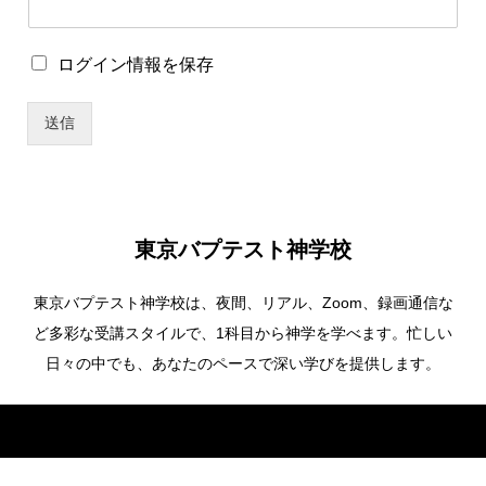
ロ
グ
イ
ロ
ログイン情報を保存
ン
グ
情
イ
報
送信
ン
を
情
保
報
存
を
保
存
東京バプテスト神学校
東京バプテスト神学校は、夜間、リアル、Zoom、録画通信な
ど多彩な受講スタイルで、1科目から神学を学べます。忙しい
日々の中でも、あなたのペースで深い学びを提供します。
Copyright ©
東京バプテスト神学校. All Rights Reserved.