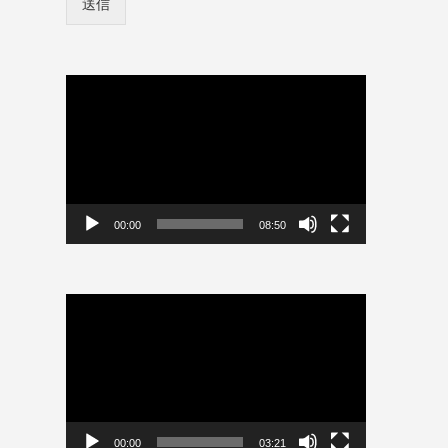
送信
ン
名
情
*
報
パ
を
ス
保
動
ワ
存
画
ー
プ
ド
レ
ー
ヤ
ー
00:00
08:50
動
画
プ
レ
ー
ヤ
ー
00:00
03:21