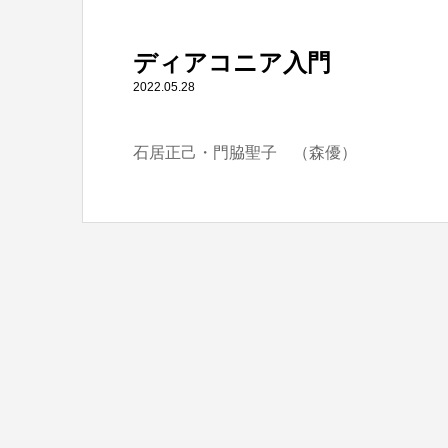
" itemprop="item">
ディアコニア入門
Warning
: Undefined array key 0 in
/home/tbts/tbts.jp/pu
2022.05.28
石居正己・門脇聖子 （森優）
Warning
: Attempt to read property "name" on null in
/home/t
ディアコニア入門