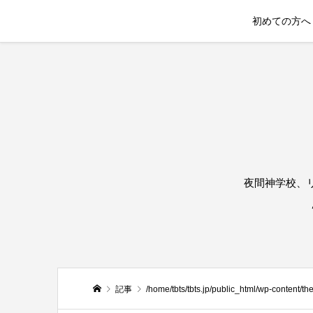
初めての方へ
夜間神学校、
記事
/home/tbts/tbts.jp/public_html/wp-content/