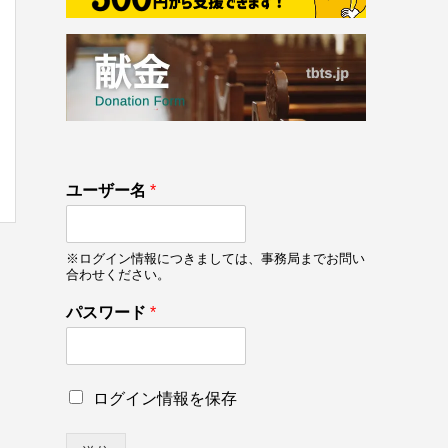
133
ユーザー名
*
on line
133
※ログイン情報につきましては、事務局までお問い
合わせください。
パスワード
*
ユ
ロ
ログイン情報を保存
ー
グ
ザ
イ
ー