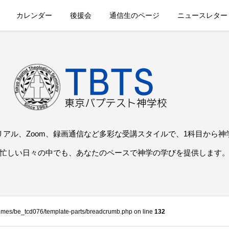
カレンダー
後援会
通信生のページ
ニュースレター
リアル、Zoom、録画通信など多彩な受講スタイルで、1科目から神
忙しい日々の中でも、あなたのペースで神学の学びを提供します
themes/be_tcd076/template-parts/breadcrumb.php on line
132