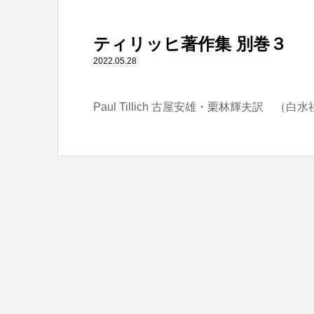
" itemprop="item">
ティリッヒ著作集 別巻３
Warning
: Undefined array key 0 in
/home/tbts/tbts.jp/pu
2022.05.28
Paul Tillich 古屋安雄・栗林輝夫訳 （白
Warning
: Attempt to read property "name" on null in
/home/t
ティリッヒ著作集 別巻３