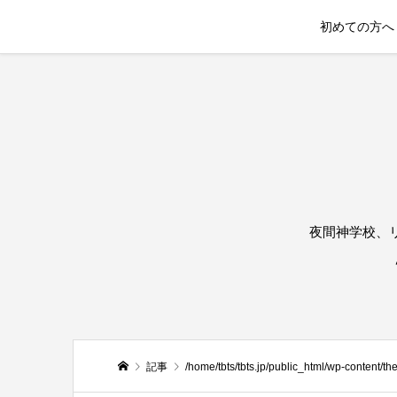
初めての方へ
夜間神学校、
記事
/home/tbts/tbts.jp/public_html/wp-content/