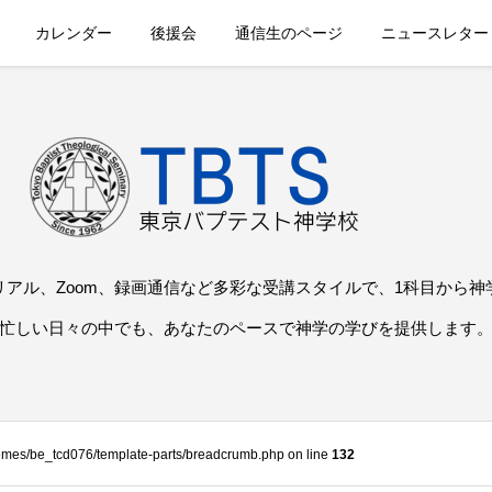
カレンダー
後援会
通信生のページ
ニュースレター
リアル、Zoom、録画通信など多彩な受講スタイルで、1科目から神
忙しい日々の中でも、あなたのペースで神学の学びを提供します
themes/be_tcd076/template-parts/breadcrumb.php on line
132