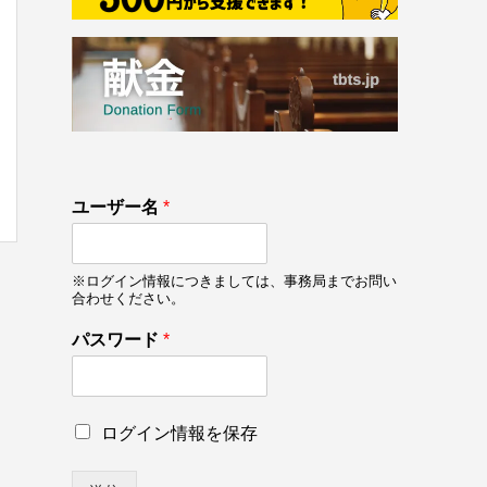
133
ユーザー名
*
on line
133
※ログイン情報につきましては、事務局までお問い
合わせください。
ユ
パスワード
*
ー
ザ
ー
名
ロ
ログイン情報を保存
*
グ
ユ
イ
ー