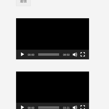
送信
ン
ザ
情
ー
報
名
を
保
動
存
画
プ
レ
ー
ヤ
ー
00:00
08:50
動
画
プ
レ
ー
ヤ
ー
00:00
03:21