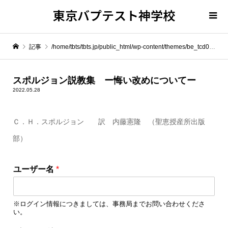
東京バプテスト神学校
記事
/home/tbts/tbts.jp/public_html/wp-content/themes/be_tcd076/template-parts/breadcrumb.php on line
" itemprop="item">
スポルジョン説教集 ー悔い改めについてー
2022.05.28
Warning
: Undefined array key 0 in
/home/tbts/tbts.jp/public_html/wp-content/themes/be_tcd076/template-parts/breadcrumb.php
Ｃ．Ｈ．スポルジョン 訳 内藤憲隆 （聖恵授産所出版
部）
Warning
: Attempt to read property "name" on null in
/home/tbts/tbts.jp/public_html/wp-content/themes/be_tcd076/template-parts/breadcrumb.php
ユーザー名
*
スポルジョン説教集 ー悔い改めについてー
※ログイン情報につきましては、事務局までお問い合わせくださ
い。