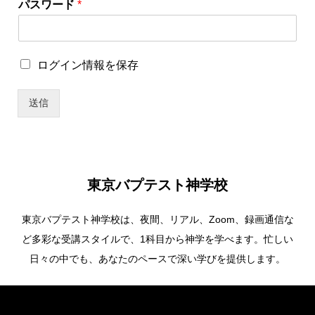
パスワード
*
パ
ロ
ログイン情報を保存
ス
グ
ワ
イ
ー
送信
ン
ド
情
ユ
報
ー
を
ザ
保
ー
存
名
東京バプテスト神学校
パ
ス
東京バプテスト神学校は、夜間、リアル、Zoom、録画通信な
ワ
ー
ど多彩な受講スタイルで、1科目から神学を学べます。忙しい
ド
日々の中でも、あなたのペースで深い学びを提供します。
Copyright ©
東京バプテスト神学校. All Rights Reserved.