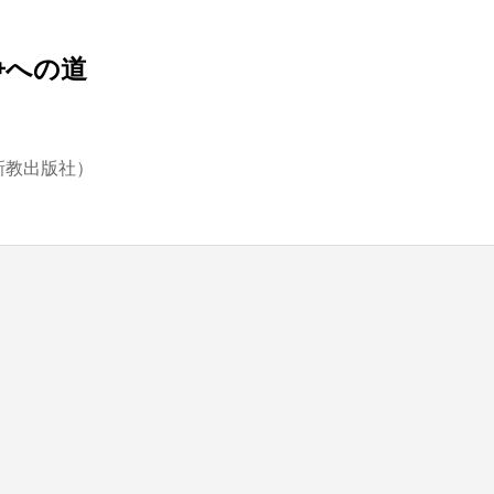
争への道
blic_html/wp-content/themes/be_tcd076/template-parts/breadcrumb.php
on line
新教出版社）
bts/tbts.jp/public_html/wp-content/themes/be_tcd076/template-parts/breadcrumb.php