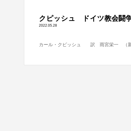
" itemprop="item">
クピッシュ ドイツ教会闘
Warning
: Undefined array key 0 in
/home/tbts/tbts.jp/pu
2022.05.28
カール・クピッシュ 訳 雨宮栄一 （
Warning
: Attempt to read property "name" on null in
/home/t
クピッシュ ドイツ教会闘争への道