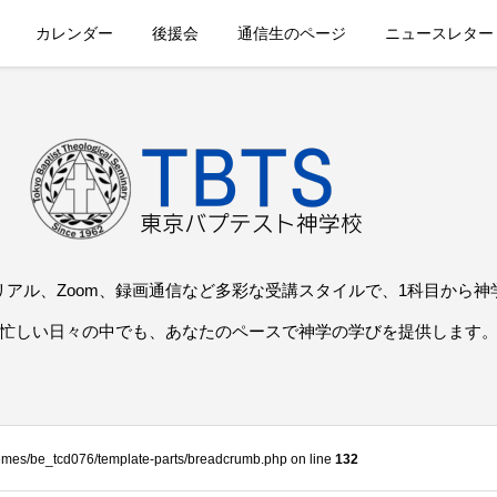
カレンダー
後援会
通信生のページ
ニュースレター
リアル、Zoom、録画通信など多彩な受講スタイルで、1科目から神
忙しい日々の中でも、あなたのペースで神学の学びを提供します
themes/be_tcd076/template-parts/breadcrumb.php on line
132