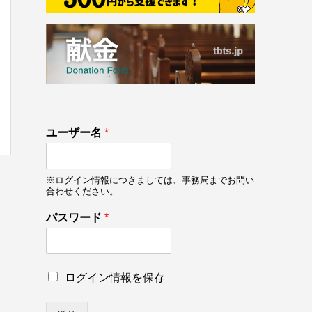
133
ユーザー名
*
on line
133
※ログイン情報につきましては、事務局までお問い
合わせください。
*
パスワード
*
ロ
グ
イ
ン
ロ
ログイン情報を保存
情
グ
報
イ
を