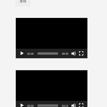
送信
ン
保
情
存
報
ロ
を
グ
保
動
イ
存
画
ン
プ
情
レ
報
ー
を
保
ヤ
存
ー
00:00
08:50
動
画
プ
レ
ー
ヤ
ー
00:00
03:21