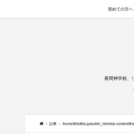
初めての方へ
夜間神学校、
記事
/home/tbts/tbts.jp/public_html/wp-content/