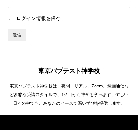
存
パ
ス
ロ
ログイン情報を保存
ワ
グ
ー
イ
ド
送信
ン
パ
情
ス
報
ワ
を
ー
保
ド
存
東京バプテスト神学校
東京バプテスト神学校は、夜間、リアル、Zoom、録画通信な
ど多彩な受講スタイルで、1科目から神学を学べます。忙しい
日々の中でも、あなたのペースで深い学びを提供します。
Copyright ©
東京バプテスト神学校. All Rights Reserved.