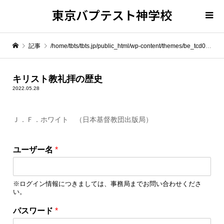
東京バプテスト神学校
記事
/home/tbts/tbts.jp/public_html/wp-content/themes/be_tcd076/template-parts/breadcrumb.php on line
" itemprop="item">
キリスト教礼拝の歴史
2022.05.28
Warning
: Undefined array key 0 in
/home/tbts/tbts.jp/public_html/wp-content/themes/be_tcd076/template-parts/breadcrumb.php
Ｊ．Ｆ．ホワイト （日本基督教団出版局）
ロ
Warning
: Attempt to read property "name" on null in
/home/tbts/tbts.jp/public_html/wp-content/themes/be_tcd076/template-parts/breadcrumb.php
ユーザー名
*
グ
イ
キリスト教礼拝の歴史
ン
※ログイン情報につきましては、事務局までお問い合わせくださ
情
い。
報
を
パスワード
*
保