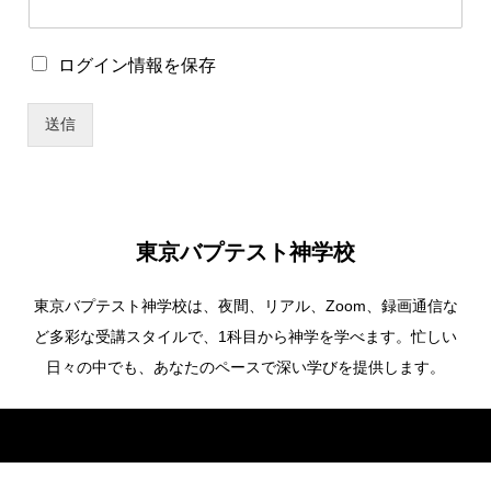
ユ
ロ
ログイン情報を保存
ー
グ
ザ
イ
ー
送信
ン
名
情
ユ
報
ー
を
ザ
保
ー
存
名
東京バプテスト神学校
ロ
グ
東京バプテスト神学校は、夜間、リアル、Zoom、録画通信な
イ
ン
ど多彩な受講スタイルで、1科目から神学を学べます。忙しい
情
日々の中でも、あなたのペースで深い学びを提供します。
報
を
保
Copyright ©
東京バプテスト神学校. All Rights Reserved.
存