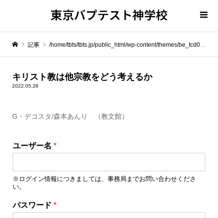
東京バプテスト神学校
記事
/home/tbts/tbts.jp/public_html/wp-content/themes/be_tcd076/template-parts/breadcrumb.php on line
" itemprop="item">
キリスト教は他宗教をどう考えるか
2022.05.28
Warning
: Undefined array key 0 in
/home/tbts/tbts.jp/public_html/wp-content/themes/be_tcd076/template-parts/breadcrumb.php
G・デコスタ/森本あんり （教文館）
Warning
: Attempt to read property "name" on null in
/home/tbts/tbts.jp/public_html/wp-content/themes/be_tcd076/template-parts/breadcrumb.php
ユーザー名
*
キリスト教は他宗教をどう考えるか
※ログイン情報につきましては、事務局までお問い合わせくださ
い。
パスワード
*