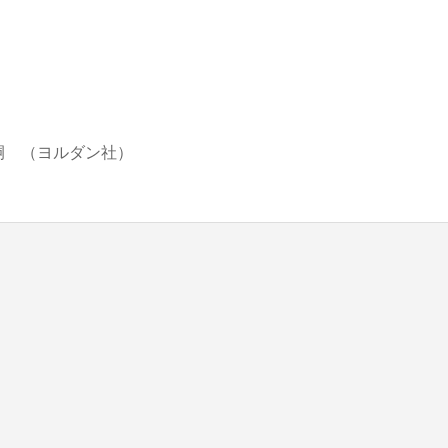
blic_html/wp-content/themes/be_tcd076/template-parts/breadcrumb.php
on line
 （ヨルダン社）
bts/tbts.jp/public_html/wp-content/themes/be_tcd076/template-parts/breadcrumb.php