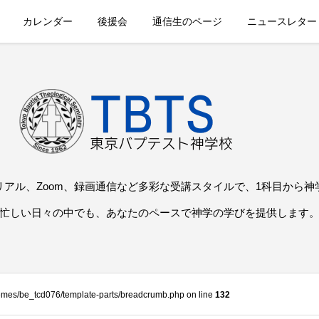
カレンダー
後援会
通信生のページ
ニュースレター
リアル、Zoom、録画通信など多彩な受講スタイルで、1科目から神
忙しい日々の中でも、あなたのペースで神学の学びを提供します
themes/be_tcd076/template-parts/breadcrumb.php on line
132