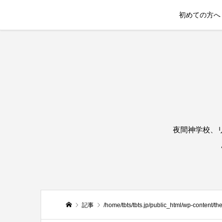
初めての方へ
夜間神学校、
記事
/home/tbts/tbts.jp/public_html/wp-content/