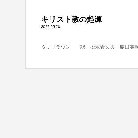
" itemprop="item">
キリスト教の起源
Warning
: Undefined array key 0 in
/home/tbts/tbts.jp/pu
2022.05.28
Ｓ．ブラウン 訳 松永希久夫 勝田英嗣
Warning
: Attempt to read property "name" on null in
/home/t
キリスト教の起源