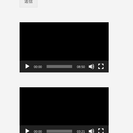
送信
ン
*
情
報
を
保
動
存
画
プ
レ
ー
ヤ
ー
00:00
08:50
動
画
プ
レ
ー
ヤ
ー
00:00
03:21