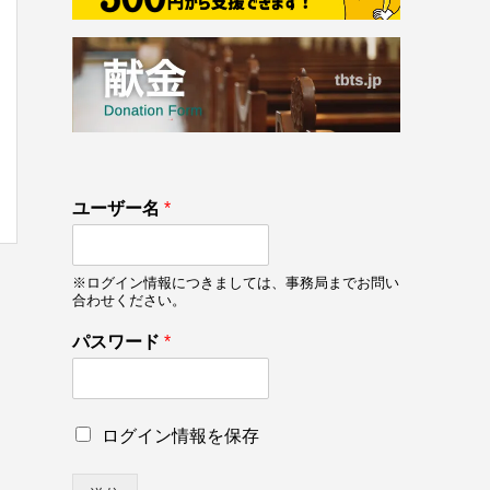
133
ロ
ユーザー名
*
on line
133
グ
イ
ン
※ログイン情報につきましては、事務局までお問い
情
合わせください。
報
を
パスワード
*
保
存
ユ
ー
ロ
ログイン情報を保存
ザ
グ
ー
イ
名