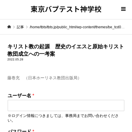
東京バプテスト神学校
記事
/home/tbts/tbts.jp/public_html/wp-content/themes/be_tcd076/template-parts/breadcrumb.php on line
" itemprop="item">
キリスト教の起源 歴史のイエスと原始キリスト
教団成立への一考案
Warning
: Undefined array key 0 in
/home/tbts/tbts.jp/public_html/wp-content/themes/be_tcd076/template-parts/breadcrumb.php
2022.05.28
藤巻充 （日本ホーリネス教団出版局）
Warning
: Attempt to read property "name" on null in
/home/tbts/tbts.jp/public_html/wp-content/themes/be_tcd076/template-parts/breadcrumb.php
ロ
ユーザー名
*
グ
キリスト教の起源 歴史のイエスと原始キリスト教団成立への一考案
イ
ン
※ログイン情報につきましては、事務局までお問い合わせくださ
情
い。
報
を
パスワード
*