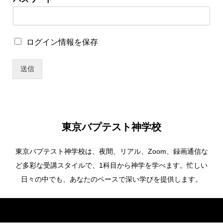
保
存
ロ
グ
ロ
ログイン情報を保存
イ
グ
ン
イ
情
送信
ン
報
情
を
報
保
を
存
保
パ
存
ス
東京バプテスト神学校
ワ
ー
東京バプテスト神学校は、夜間、リアル、Zoom、録画通信な
ド
ど多彩な受講スタイルで、1科目から神学を学べます。忙しい
日々の中でも、あなたのペースで深い学びを提供します。
Copyright ©
東京バプテスト神学校. All Rights Reserved.