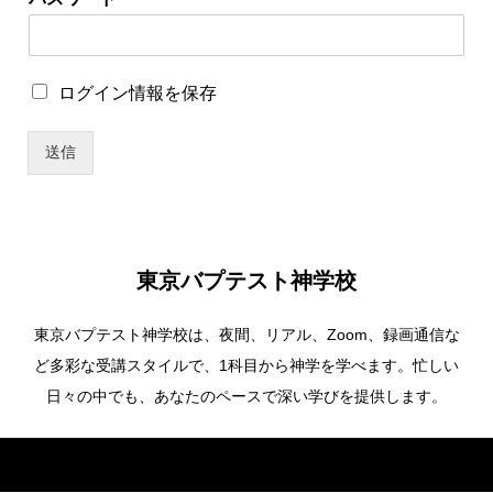
ス
ワ
ー
ド
ロ
ログイン情報を保存
パ
グ
ス
イ
ワ
送信
ン
ー
情
ド
報
ユ
を
ー
保
ザ
存
ー
東京バプテスト神学校
名
東京バプテスト神学校は、夜間、リアル、Zoom、録画通信な
ど多彩な受講スタイルで、1科目から神学を学べます。忙しい
日々の中でも、あなたのペースで深い学びを提供します。
Copyright ©
東京バプテスト神学校. All Rights Reserved.