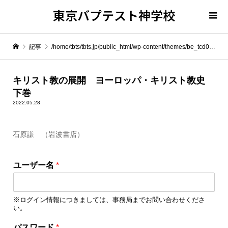
東京バプテスト神学校
記事
/home/tbts/tbts.jp/public_html/wp-content/themes/be_tcd076/template-parts/breadcrumb.php on line
" itemprop="item">
キリスト教の展開 ヨーロッパ・キリスト教史
下巻
Warning
: Undefined array key 0 in
/home/tbts/tbts.jp/public_html/wp-content/themes/be_tcd076/template-parts/breadcrumb.php
2022.05.28
石原謙 （岩波書店）
Warning
: Attempt to read property "name" on null in
/home/tbts/tbts.jp/public_html/wp-content/themes/be_tcd076/template-parts/breadcrumb.php
ユーザー名
*
キリスト教の展開 ヨーロッパ・キリスト教史 下巻
※ログイン情報につきましては、事務局までお問い合わせくださ
い。
パ
パスワード
*