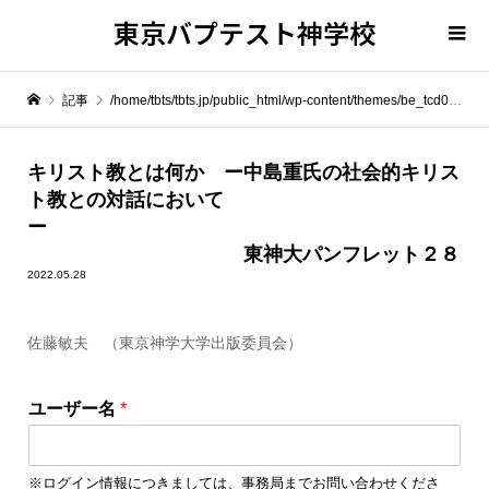
東京バプテスト神学校
記事
/home/tbts/tbts.jp/public_html/wp-content/themes/be_tcd076/template-parts/breadcrumb.php on line
" itemprop="item">
キリスト教とは何か ー中島重氏の社会的キリス
ト教との対話において
Warning
: Undefined array key 0 in
/home/tbts/tbts.jp/public_html/wp-content/themes/be_tcd076/template-parts/breadcrumb.php
ー
東神大パンフレット２８
2022.05.28
Warning
: Attempt to read property "name" on null in
/home/tbts/tbts.jp/public_html/wp-content/themes/be_tcd076/template-parts/breadcrumb.php
佐藤敏夫 （東京神学大学出版委員会）
キリスト教とは何か ー中島重氏の社会的キリスト教との対話においてー 東神大パンフレット２８
ユーザー名
*
※ログイン情報につきましては、事務局までお問い合わせくださ