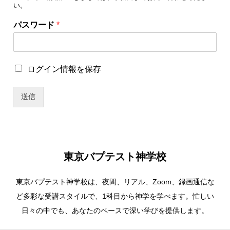
い。
パスワード
*
パ
ロ
ログイン情報を保存
ス
グ
ワ
イ
ー
送信
ン
ド
情
ユ
報
ー
を
ザ
保
ー
存
名
東京バプテスト神学校
ユ
ー
東京バプテスト神学校は、夜間、リアル、Zoom、録画通信な
ザ
ー
ど多彩な受講スタイルで、1科目から神学を学べます。忙しい
名
日々の中でも、あなたのペースで深い学びを提供します。