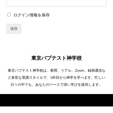
ロ
ロ
ログイン情報を保存
グ
グ
イ
イ
ン
送信
ン
情
情
報
報
を
を
保
保
存
存
ロ
東京バプテスト神学校
グ
イ
東京バプテスト神学校は、夜間、リアル、Zoom、録画通信な
ン
情
ど多彩な受講スタイルで、1科目から神学を学べます。忙しい
報
日々の中でも、あなたのペースで深い学びを提供します。
を
保
存
Copyright ©
東京バプテスト神学校. All Rights Reserved.
*