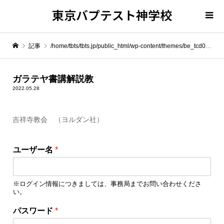
東京バプテスト神学校
記事
/home/tbts/tbts.jp/public_html/wp-content/themes/be_tcd076/template-parts/breadcrumb.php on line
" itemprop="item">
ガラテヤ書講解説教
2022.05.28
Warning
: Undefined array key 0 in
/home/tbts/tbts.jp/public_html/wp-content/themes/be_tcd076/template-parts/breadcrumb.php
吉祥寺教会 （ヨルダン社）
Warning
: Attempt to read property "name" on null in
/home/tbts/tbts.jp/public_html/wp-content/themes/be_tcd076/template-parts/breadcrumb.php
ユーザー名
*
ガラテヤ書講解説教
※ログイン情報につきましては、事務局までお問い合わせくださ
い。
パスワード
*