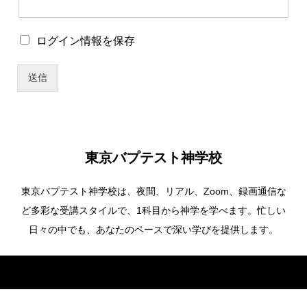
ユ
ロ
ログイン情報を保存
ー
グ
ザ
イ
ー
送信
ン
名
情
ユ
報
ー
を
ザ
保
ー
存
名
東京バプテスト神学校
ロ
グ
東京バプテスト神学校は、夜間、リアル、Zoom、録画通信な
イ
ン
ど多彩な受講スタイルで、1科目から神学を学べます。忙しい
情
日々の中でも、あなたのペースで深い学びを提供します。
報
を
保
Copyright ©
東京バプテスト神学校. All Rights Reserved.
存