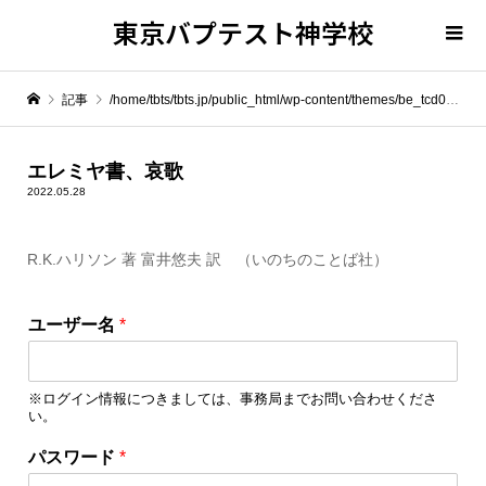
東京バプテスト神学校
記事
/home/tbts/tbts.jp/public_html/wp-content/themes/be_tcd076/template-parts/breadcrumb.php on line
" itemprop="item">
エレミヤ書、哀歌
2022.05.28
Warning
: Undefined array key 0 in
/home/tbts/tbts.jp/public_html/wp-content/themes/be_tcd076/template-parts/breadcrumb.php
R.K.ハリソン 著 富井悠夫 訳 （いのちのことば社）
Warning
: Attempt to read property "name" on null in
/home/tbts/tbts.jp/public_html/wp-content/themes/be_tcd076/template-parts/breadcrumb.php
ユーザー名
*
エレミヤ書、哀歌
※ログイン情報につきましては、事務局までお問い合わせくださ
い。
パスワード
*