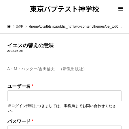
東京バプテスト神学校
記事
/home/tbts/tbts.jp/public_html/wp-content/themes/be_tcd076/template-parts/breadcrumb.php on line
" itemprop="item">
イエスの譬えの意味
2022.05.28
Warning
: Undefined array key 0 in
/home/tbts/tbts.jp/public_html/wp-content/themes/be_tcd076/template-parts/breadcrumb.php
A・M・ハンター/吉田信夫 （新教出版社）
Warning
: Attempt to read property "name" on null in
/home/tbts/tbts.jp/public_html/wp-content/themes/be_tcd076/template-parts/breadcrumb.php
ユーザー名
*
イエスの譬えの意味
※ログイン情報につきましては、事務局までお問い合わせくださ
い。
パスワード
*