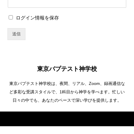
ロ
ロ
ログイン情報を保存
グ
グ
イ
イ
ン
送信
ン
情
情
報
報
を
を
保
保
存
存
*
東京バプテスト神学校
ロ
グ
東京バプテスト神学校は、夜間、リアル、Zoom、録画通信な
イ
ン
ど多彩な受講スタイルで、1科目から神学を学べます。忙しい
情
日々の中でも、あなたのペースで深い学びを提供します。
報
を
保
Copyright ©
東京バプテスト神学校. All Rights Reserved.
存