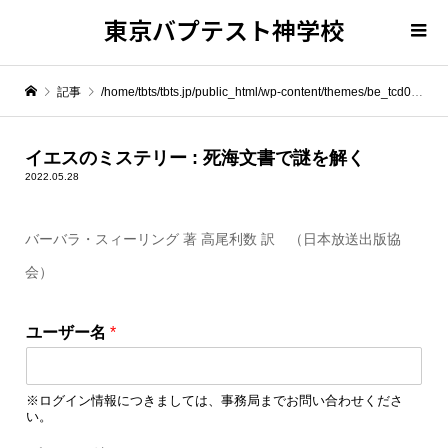
東京バプテスト神学校
記事
/home/tbts/tbts.jp/public_html/wp-content/themes/be_tcd076/template-parts/breadcrumb.php on line
" itemprop="item">
イエスのミステリー : 死海文書で謎を解く
2022.05.28
Warning
: Undefined array key 0 in
/home/tbts/tbts.jp/public_html/wp-content/themes/be_tcd076/template-parts/breadcrumb.php
バーバラ・スィーリング 著 高尾利数 訳 （日本放送出版協
会）
Warning
: Attempt to read property "name" on null in
/home/tbts/tbts.jp/public_html/wp-content/themes/be_tcd076/template-parts/breadcrumb.php
ユーザー名
*
イエスのミステリー : 死海文書で謎を解く
※ログイン情報につきましては、事務局までお問い合わせくださ
い。
ユ