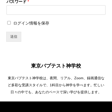
パスワード
*
ー
ザ
ー
名
ロ
ログイン情報を保存
*
グ
パ
イ
ス
送信
ン
ワ
情
ー
報
ド
を
保
存
東京バプテスト神学校
東京バプテスト神学校は、夜間、リアル、Zoom、録画通信な
ど多彩な受講スタイルで、1科目から神学を学べます。忙しい
日々の中でも、あなたのペースで深い学びを提供します。
Copyright ©
東京バプテスト神学校. All Rights Reserved.