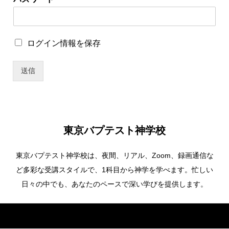
ー
ザ
ー
名
ロ
ログイン情報を保存
*
グ
パ
イ
ス
送信
ン
ワ
情
ー
報
ド
を
保
存
東京バプテスト神学校
東京バプテスト神学校は、夜間、リアル、Zoom、録画通信な
ど多彩な受講スタイルで、1科目から神学を学べます。忙しい
日々の中でも、あなたのペースで深い学びを提供します。
Copyright ©
東京バプテスト神学校. All Rights Reserved.