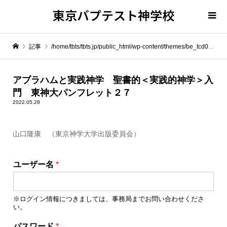
東京バプテスト神学校
記事
/home/tbts/tbts.jp/public_html/wp-content/themes/be_tcd076/template-parts/breadcrumb.php on line
" itemprop="item">
アブラハムと実践神学 聖書的＜実践的神学＞入
門 東神大パンフレット２７
Warning
: Undefined array key 0 in
/home/tbts/tbts.jp/public_html/wp-content/themes/be_tcd076/template-parts/breadcrumb.php
2022.05.28
山口隆康 （東京神学大学出版委員会）
Warning
: Attempt to read property "name" on null in
/home/tbts/tbts.jp/public_html/wp-content/themes/be_tcd076/template-parts/breadcrumb.php
ユーザー名
*
アブラハムと実践神学 聖書的＜実践的神学＞入門 東神大パンフレット２７
※ログイン情報につきましては、事務局までお問い合わせくださ
い。
ユ
パスワード
*