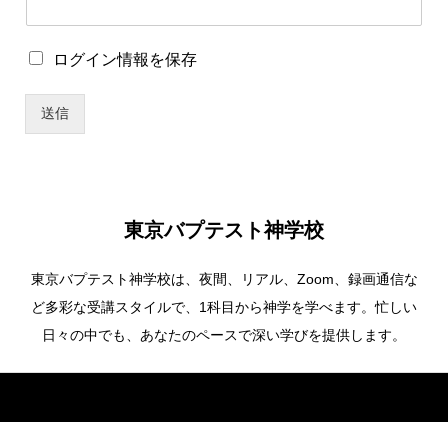
ー
名
ユ
ロ
ログイン情報を保存
ー
グ
ザ
イ
ー
送信
ン
名
情
報
を
保
存
東京バプテスト神学校
東京バプテスト神学校は、夜間、リアル、Zoom、録画通信な
ど多彩な受講スタイルで、1科目から神学を学べます。忙しい
日々の中でも、あなたのペースで深い学びを提供します。
Copyright ©
東京バプテスト神学校. All Rights Reserved.