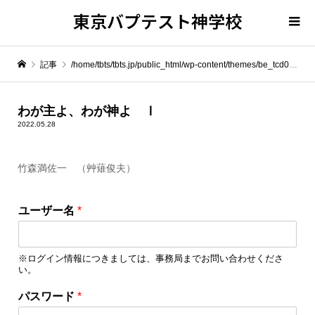
東京バプテスト神学校
記事
/home/tbts/tbts.jp/public_html/wp-content/themes/be_tcd076/template-parts/breadcrumb.php on line
" itemprop="item">
わが主よ、わが神よ Ⅰ
2022.05.28
Warning
: Undefined array key 0 in
/home/tbts/tbts.jp/public_html/wp-content/themes/be_tcd076/template-parts/breadcrumb.php
竹森満佐一 （艸薙俊夫）
パ
Warning
: Attempt to read property "name" on null in
/home/tbts/tbts.jp/public_html/wp-content/themes/be_tcd076/template-parts/breadcrumb.php
ユーザー名
*
ス
ワ
わが主よ、わが神よ Ⅰ
ー
※ログイン情報につきましては、事務局までお問い合わせくださ
ド
い。
ユ
ー
パスワード
*
ザ