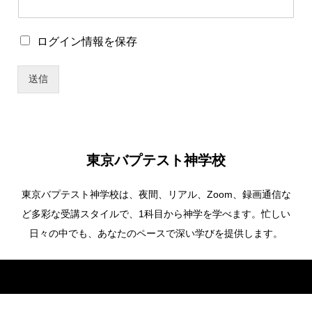
ザ
ー
名
ロ
ログイン情報を保存
グ
イ
送信
ン
情
報
を
保
存
東京バプテスト神学校
東京バプテスト神学校は、夜間、リアル、Zoom、録画通信な
ど多彩な受講スタイルで、1科目から神学を学べます。忙しい
日々の中でも、あなたのペースで深い学びを提供します。
Copyright ©
東京バプテスト神学校. All Rights Reserved.