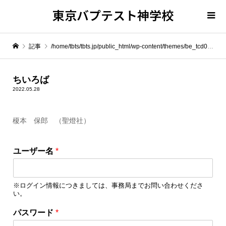
東京バプテスト神学校
記事
/home/tbts/tbts.jp/public_html/wp-content/themes/be_tcd076/template-parts/breadcrumb.php on line
" itemprop="item">
ちいろば
2022.05.28
Warning
: Undefined array key 0 in
/home/tbts/tbts.jp/public_html/wp-content/themes/be_tcd076/template-parts/breadcrumb.php
榎本 保郎 （聖燈社）
パ
Warning
: Attempt to read property "name" on null in
/home/tbts/tbts.jp/public_html/wp-content/themes/be_tcd076/template-parts/breadcrumb.php
ユーザー名
*
ス
ワ
ちいろば
ー
※ログイン情報につきましては、事務局までお問い合わせくださ
ド
い。
*
ユ
パスワード
*
ー