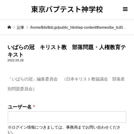
東京バプテスト神学校
記事
/home/tbts/tbts.jp/public_html/wp-content/themes/be_tcd076/template-parts/breadcrumb.php on line
" itemprop="item">
いばらの冠 キリスト教 部落問題・人権教育テ
キスト
Warning
: Undefined array key 0 in
/home/tbts/tbts.jp/public_html/wp-content/themes/be_tcd076/template-parts/breadcrumb.php
2022.05.28
「いばらの冠」編集委員会 （日本キリスト教協議会 部落差
Warning
: Attempt to read property "name" on null in
/home/tbts/tbts.jp/public_html/wp-content/themes/be_tcd076/template-parts/breadcrumb.php
別問題委員会）
いばらの冠 キリスト教 部落問題・人権教育テキスト
ユーザー名
*
※ログイン情報につきましては、事務局までお問い合わせくださ
い。