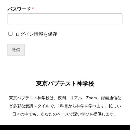
パスワード
*
ロ
ロ
ログイン情報を保存
グ
グ
イ
イ
ン
送信
ン
情
情
報
報
を
を
保
保
存
存
*
東京バプテスト神学校
ユ
ー
東京バプテスト神学校は、夜間、リアル、Zoom、録画通信な
ザ
ー
ど多彩な受講スタイルで、1科目から神学を学べます。忙しい
名
日々の中でも、あなたのペースで深い学びを提供します。