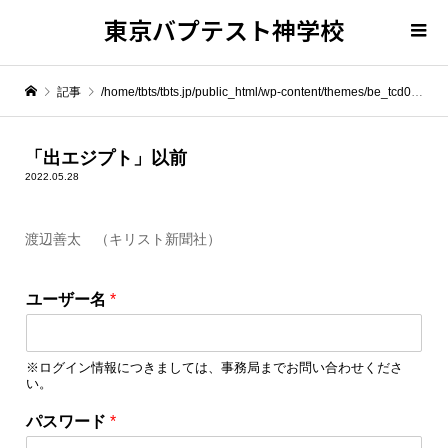
東京バプテスト神学校
記事
/home/tbts/tbts.jp/public_html/wp-content/themes/be_tcd076/template-parts/breadcrumb.php on line
" itemprop="item">
「出エジプト」以前
2022.05.28
Warning
: Undefined array key 0 in
/home/tbts/tbts.jp/public_html/wp-content/themes/be_tcd076/template-parts/breadcrumb.php
渡辺善太 （キリスト新聞社）
Warning
: Attempt to read property "name" on null in
/home/tbts/tbts.jp/public_html/wp-content/themes/be_tcd076/template-parts/breadcrumb.php
ユーザー名
*
「出エジプト」以前
※ログイン情報につきましては、事務局までお問い合わせくださ
い。
パ
パスワード
*
ス