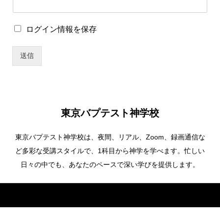
ワ
ー
ド
ロ
ログイン情報を保存
*
グ
*
イ
送信
ン
情
報
を
保
存
東京バプテスト神学校
東京バプテスト神学校は、夜間、リアル、Zoom、録画通信な
ど多彩な受講スタイルで、1科目から神学を学べます。忙しい
日々の中でも、あなたのペースで深い学びを提供します。
Copyright ©
東京バプテスト神学校. All Rights Reserved.