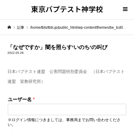
東京バプテスト神学校
記事
/home/tbts/tbts.jp/public_html/wp-content/themes/be_tcd076/template-parts/breadcrumb.php on line
" itemprop="item">
「なぜですか」闇を照らす‘いのち‘の叫び
2022.05.28
Warning
: Undefined array key 0 in
/home/tbts/tbts.jp/public_html/wp-content/themes/be_tcd076/template-parts/breadcrumb.php
日本バプテスト連盟 公害問題特別委員会 （日本バプテスト
連盟 宣教研究所）
Warning
: Attempt to read property "name" on null in
/home/tbts/tbts.jp/public_html/wp-content/themes/be_tcd076/template-parts/breadcrumb.php
ユーザー名
*
「なぜですか」闇を照らす‘いのち‘の叫び
※ログイン情報につきましては、事務局までお問い合わせくださ
い。
*