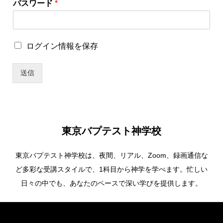
パスワード
*
ロ
グ
イ
ン
ロ
ログイン情報を保存
情
グ
報
イ
を
送信
ン
保
情
存
報
ユ
を
ー
保
ザ
存
ー
東京バプテスト神学校
名
東京バプテスト神学校は、夜間、リアル、Zoom、録画通信な
ど多彩な受講スタイルで、1科目から神学を学べます。忙しい
日々の中でも、あなたのペースで深い学びを提供します。
Copyright ©
東京バプテスト神学校. All Rights Reserved.