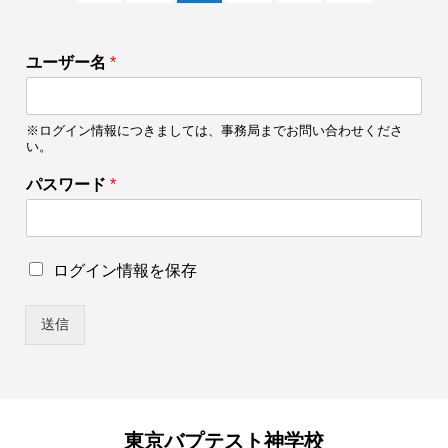
ユーザー名
*
※ログイン情報につきましては、事務局までお問い合わせくださ
い。
パスワード
*
パ
ロ
ログイン情報を保存
ス
グ
ワ
イ
ー
送信
ン
ド
情
*
報
*
を
保
存
東京バプテスト神学校