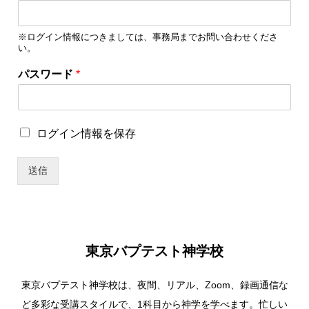
ザ
ー
※ログイン情報につきましては、事務局までお問い合わせくださ
名
い。
ユ
ー
パスワード
*
ザ
ー
名
ロ
ロ
ログイン情報を保存
グ
グ
イ
イ
ン
送信
ン
情
情
報
報
を
を
保
保
存
存
東京バプテスト神学校
東京バプテスト神学校は、夜間、リアル、Zoom、録画通信な
ど多彩な受講スタイルで、1科目から神学を学べます。忙しい