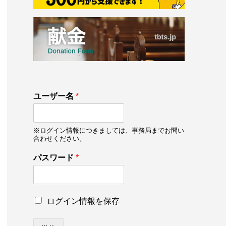
パ
ユーザー名
*
ス
ワ
ー
※ログイン情報につきましては、事務局までお問い
ド
合わせください。
ロ
グ
パスワード
*
イ
ン
情
報
ロ
ログイン情報を保存
を
グ
保
イ
存