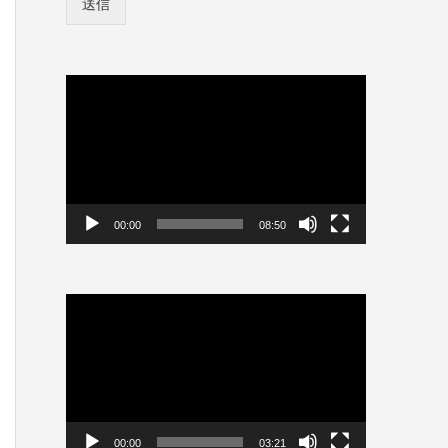
送信
ン
ロ
情
グ
報
イ
を
ン
保
動
情
存
画
報
プ
を
レ
保
存
ー
ヤ
ー
00:00
08:50
動
画
プ
レ
ー
ヤ
ー
00:00
03:21