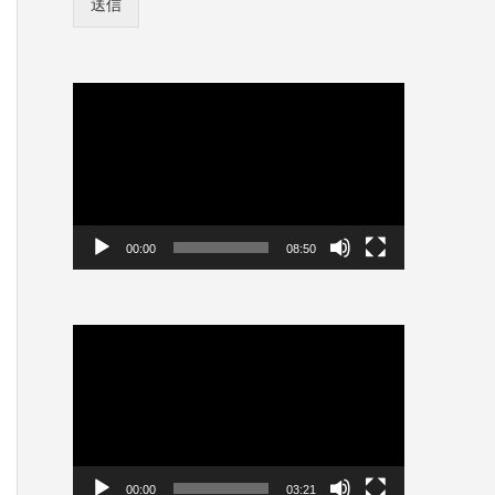
送信
ン
情
情
報
報
を
を
保
保
動
存
存
画
*
プ
*
レ
ー
ヤ
ー
00:00
08:50
動
画
プ
レ
ー
ヤ
ー
00:00
03:21