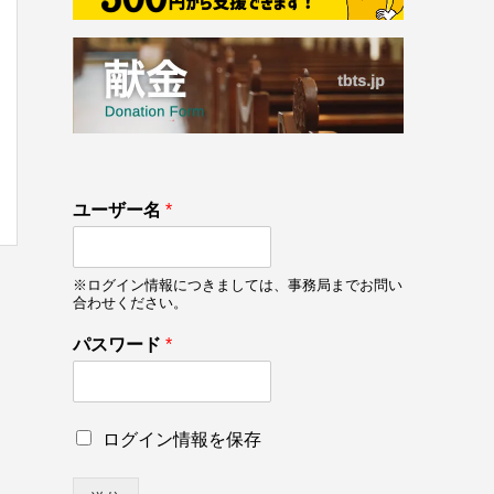
133
ユーザー名
*
on line
133
※ログイン情報につきましては、事務局までお問い
合わせください。
パスワード
*
*
ロ
ログイン情報を保存
パ
グ
ス
イ
ワ