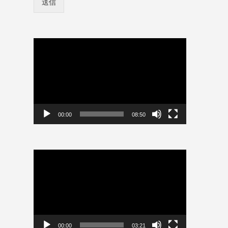
送信
ン
ー
情
ド
報
ユ
を
ー
保
動
ザ
存
画
ー
プ
名
レ
ー
ヤ
ー
00:00
08:50
動
画
プ
レ
ー
ヤ
ー
00:00
03:21