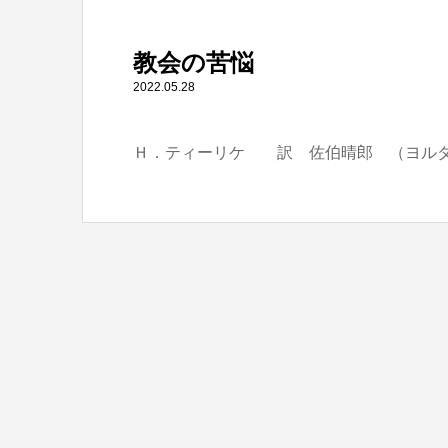
" itemprop="item">
教会の苦悩
Warning
: Undefined array key 0 in
/home/tbts/tbts.jp/pu
2022.05.28
Ｈ．ティーリケ 訳 佐伯晴郎 （ヨル
Warning
: Attempt to read property "name" on null in
/home/t
教会の苦悩