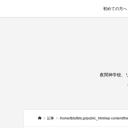
初めての方へ
夜間神学校、
記事
/home/tbts/tbts.jp/public_html/wp-content/