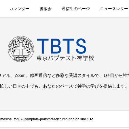
カレンダー
後援会
通信生のページ
ニュースレター
リアル、Zoom、録画通信など多彩な受講スタイルで、1科目から神
忙しい日々の中でも、あなたのペースで神学の学びを提供します
themes/be_tcd076/template-parts/breadcrumb.php on line
132