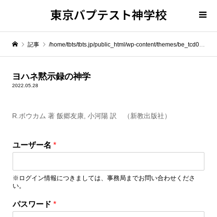
東京バプテスト神学校
記事
/home/tbts/tbts.jp/public_html/wp-content/themes/be_tcd076/template-parts/breadcrumb.php on line
" itemprop="item">
ヨハネ黙示録の神学
2022.05.28
Warning
: Undefined array key 0 in
/home/tbts/tbts.jp/public_html/wp-content/themes/be_tcd076/template-parts/breadcrumb.php
R.ボウカム 著 飯郷友康, 小河陽 訳 （新教出版社）
Warning
: Attempt to read property "name" on null in
/home/tbts/tbts.jp/public_html/wp-content/themes/be_tcd076/template-parts/breadcrumb.php
ユーザー名
*
ヨハネ黙示録の神学
※ログイン情報につきましては、事務局までお問い合わせくださ
い。
ユ
パスワード
*
ー