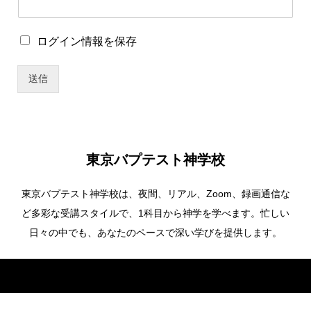
ザ
ー
名
ロ
ログイン情報を保存
*
グ
ユ
イ
ー
送信
ン
ザ
情
ー
報
名
を
保
存
東京バプテスト神学校
東京バプテスト神学校は、夜間、リアル、Zoom、録画通信な
ど多彩な受講スタイルで、1科目から神学を学べます。忙しい
日々の中でも、あなたのペースで深い学びを提供します。
Copyright ©
東京バプテスト神学校. All Rights Reserved.